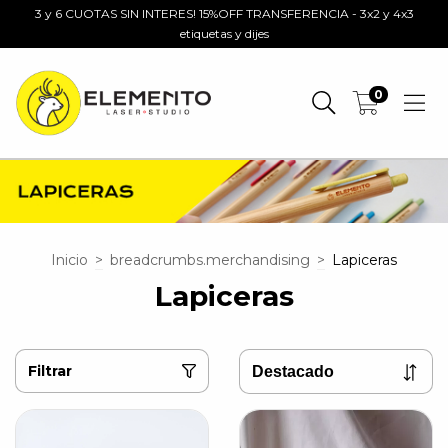
3 y 6 CUOTAS SIN INTERES! 15%OFF TRANSFERENCIA - 3x2 y 4x3
etiquetas y dijes
0
Inicio
>
breadcrumbs.merchandising
>
Lapiceras
Lapiceras
Filtrar