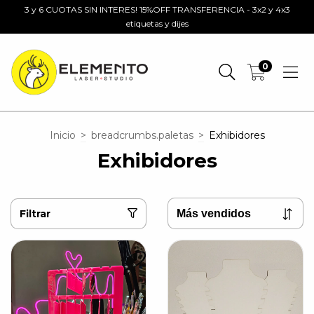
3 y 6 CUOTAS SIN INTERES! 15%OFF TRANSFERENCIA - 3x2 y 4x3
etiquetas y dijes
0
Inicio
>
breadcrumbs.paletas
>
Exhibidores
Exhibidores
Filtrar