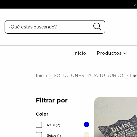
ELIGEN HACE MAS DE 8 AÑOS
3
Inicio
Productos
Inicio
>
SOLUCIONES PARA TU RUBRO
>
Las
Filtrar por
Color
Azul (2)
Beige (1)