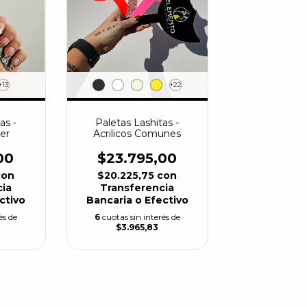
+13
+22
as -
Paletas Lashitas -
ter
Acrilicos Comunes
00
$23.795,00
con
$20.225,75
con
cia
Transferencia
ctivo
Bancaria o Efectivo
és de
6
cuotas sin interés de
$3.965,83