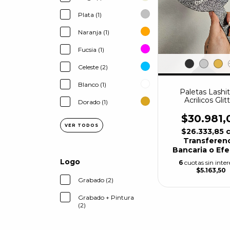
Plata (1)
Naranja (1)
Fucsia (1)
Celeste (2)
Blanco (1)
Paletas Lashit
Acrilicos Glit
Dorado (1)
$30.981,
VER TODOS
$26.333,85
Transferen
Bancaria o Efe
Logo
6
cuotas sin inter
$5.163,50
Grabado (2)
Grabado + Pintura
(2)