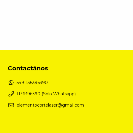
Contactános
5491136396390
1136396390 (Solo Whatsapp)
elementocortelaser@gmail.com