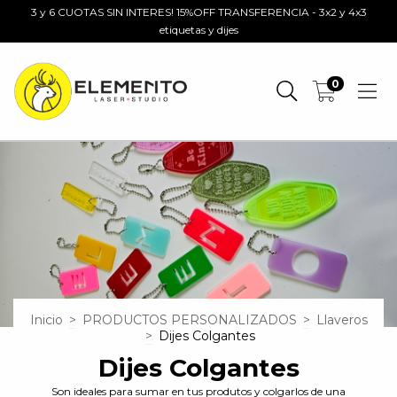
3 y 6 CUOTAS SIN INTERES! 15%OFF TRANSFERENCIA - 3x2 y 4x3
etiquetas y dijes
0
Inicio
>
PRODUCTOS PERSONALIZADOS
>
Llaveros
>
Dijes Colgantes
Dijes Colgantes
Son ideales para sumar en tus produtos y colgarlos de una