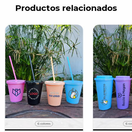
Productos relacionados
6 colores
6 co