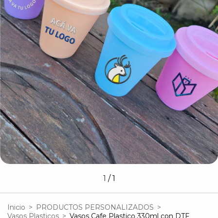
1
/
1
Inicio
>
PRODUCTOS PERSONALIZADOS
>
Vasos Plasticos
>
Vasos Cafe Plastico 330ml con DTF