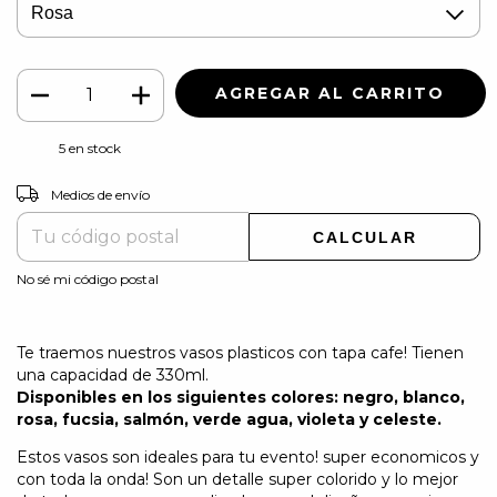
5
en stock
CAMBIAR CP
Entregas para el CP:
Medios de envío
CALCULAR
No sé mi código postal
Te traemos nuestros vasos plasticos con tapa cafe! Tienen
una capacidad de 330ml.
Disponibles en los siguientes colores: negro, blanco,
rosa, fucsia, salmón, verde agua, violeta y celeste.
Estos vasos son ideales para tu evento! super economicos y
con toda la onda! Son un detalle super colorido y lo mejor