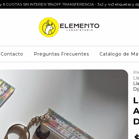
 y 6 CUOTAS SIN INTERES! 15%OFF TRANSFERENCIA - 3x2 y 4x3 etiquetas y dij
Contacto
Preguntas Frecuentes
Catálogo de Mat
Ini
Ll
Ll
Di
L
A
D
$