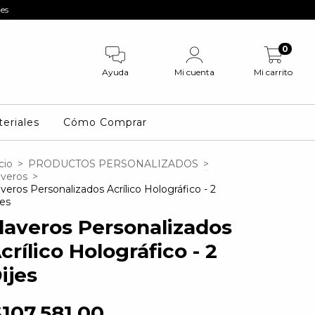
es
LIDERES EN EL RUBRO CON LA ME
0
Ayuda
Mi cuenta
Mi carrito
eriales
Cómo Comprar
cio
>
PRODUCTOS PERSONALIZADOS
>
averos
>
averos Personalizados Acrílico Holográfico - 2
jes
laveros Personalizados
crílico Holográfico - 2
ijes
107.581,00