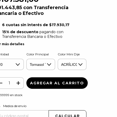
91.443,85
con
Transferencia
ancaria o Efectivo
6
cuotas sin interés de
$17.930,17
15% de descuento
pagando con
Transferencia Bancaria o Efectivo
r más detalles
ntidad
Color Principal
Color Mini Dije
999999
en stock
CAMBIAR CP
regas para el CP:
Medios de envío
CALCULAR