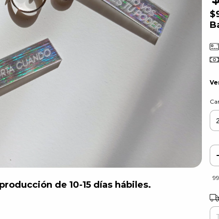
$
B
Ve
Ca
9
roducción de 10-15 días hábiles.
Ent