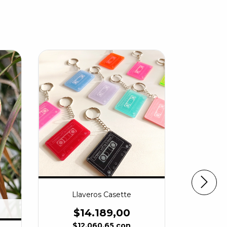
Llaveros Casette
$14.189,00
$12.060,65
con
Llavero