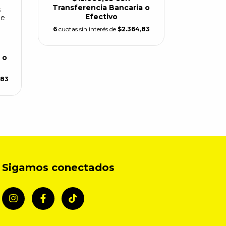
Transferencia Bancaria o
s
$
Efectivo
je
6
cuotas sin interés de
$2.364,83
$3
Transfe
 o
6
cuotas s
,83
Sigamos conectados