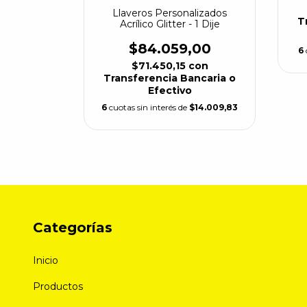
lizados
Llaveros Personalizados
T
 1 Dije
Acrílico Glitter - 1 Dije
00
$84.059,00
6
con
$71.450,15
con
ncaria o
Transferencia Bancaria o
Efectivo
$10.524,50
6
cuotas sin interés de
$14.009,83
Categorías
Inicio
Productos